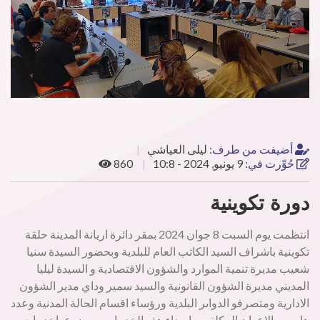
أضيفت من طرف
:
ليلى العياشي
حُوِّرت في
:
9 يونيو, 2024 - 10:8
860
دورة تكوينية
انتظمت يوم السبت 8 جوان 2024 بمقر دائرة اريانة المدينة حلقة
تكوينية باشراف السيد الكاتب العام للبلدية وبحضور السيدة سنيا
شعيب مديرة تنمية الموارد والشؤون الاقتصادية و السيدة ليليا
المديني مديرة الشؤون القانونية والسيد سمير وداي مدير الشؤون
الادارية ومتصرفو الدواىر البلدية ورؤساء اقسام الحالة المدنية وعدد
هام من الاعوان المكلفين باسداء هذه الخدمات موضوعهاخدمات