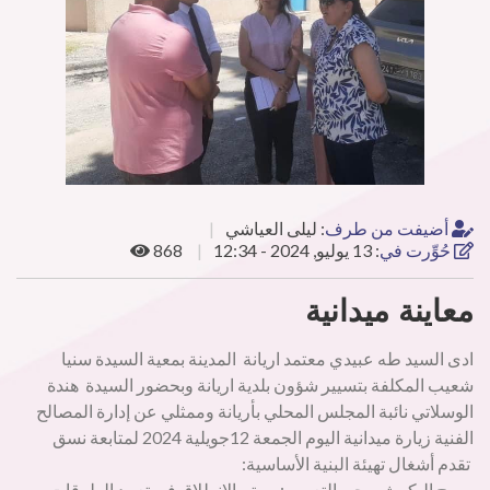
أضيفت من طرف
:
ليلى العياشي
حُوِّرت في
:
13 يوليو, 2024 - 12:34
868
معاينة ميدانية
ادى السيد طه عبيدي معتمد اريانة المدينة بمعية السيدة سنيا
شعيب المكلفة بتسيير شؤون بلدية اريانة وبحضور السيدة هندة
الوسلاتي نائبة المجلس المحلي بأريانة وممثلي عن إدارة المصالح
الفنية زيارة ميدانية اليوم الجمعة 12جويلية 2024 لمتابعة نسق
تقدم أشغال تهيئة البنية الأساسية:
-ببرج البكوش وحي التعمير : سيتم الانطلاق في تعبيد الطرقات