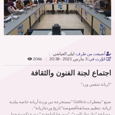
أضيفت من طرف
:
ليلى العياشي
حُوِّرت في
:
3 مارس, 2021 - 20:38
2046
اجتماع لجنة الفنون والثقافة
"اريانة تتنفس ورد"
صنع "معطرات Gallica "مستخرجة من وردة أريانة خاصة ببلدية
اريانة، تنظيم مسابقةأقصوصة"تاريخ وردةاريانة" ،
مسابقة "تيك توك الورد"، "سهرة ايكولوجية "،دورة تكوينية حول