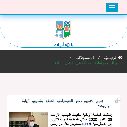
Toggle
navigation
بلديّة أريانة
الرئيسيّة
المستجدّات
تقييم الديمقراطيّة المحليّة في بلدتيي أريانة