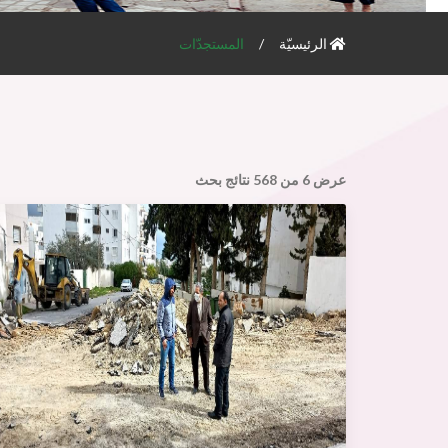
الرئيسيّة
المستجدّات
عرض
6
من
568
نتائج بحث