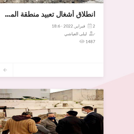
انطلاق أشغال تعبيد منطقة المتزه 5
2 فبراير, 2022 - 18:6
ليلى العياشي
1487
انطلاق أشغال تعبيد منطقة المنزه 5 بكلفة جملية تبلغ 1000أد حيث انطلق التدخل بأنهج المراديين، العباسيين، الامويين والرومانيين.
هذا وتتواصل الأشغال بالمنطقة لمدة 240 يوما.