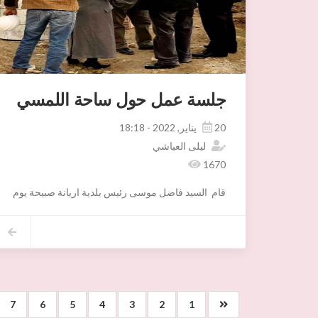
جلسة عمل حول ساحة اللمسي
20 يناير, 2022 - 18:18
ليلى العياشي
1670
قام السيد فاضل موسى رئيس بلدية اريانة صبيحة يوم الأربعاء 19 جانفي 2022 بزيارة ميدانية تتعلق بمتابعة أشغال مشروع سليمان اللمسي بأريانة المدينة بحضور المقاولة المكلفة بالمشروع و ممثل مكتب الدراسات والمص
كما تم عقد جلسة عمل بقصر بلدية اريانة يوم الخميس 20 جانفي 2022 بإشراف السيد رئيس البلدية،حضر ها علاوة على السيد عادل الوسلاتي كاتب عام البلدية والسيد محمد حميد رئيس دائرة اريانة المدينة والمقاولة المكلفة بالمشروع و ممثل مكتب الدراسات و ممثلي إدارة المصالح الفنية:
●و أكد رئيس البلدية على ضرورة تحلي المؤسسة المعنية ب
●كما تم تدارس تعديل روزنامة ومراحل الإنجاز و ضبط أجل
● واخيرا تم الاتفاق على عقد جلسات متابعة الأشغال حسب 
7
6
5
4
3
2
1