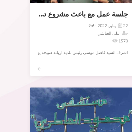
جلسة عمل مع باعث مشروع تحويل النفايات الصلبة
22 يناير, 2022 - 9:6
ليلى العياشي
1570
اشرف السيد فاضل موسى رئيس بلدية اريانة صبيحة يوم الجمعة 21 جانفي 2022 بحضور السيدة فاطمة ابراهم رئيسة لجنة الشؤون الاقتصادية والمالية ومتابعة التصرف والسيدة نعيمة الزريبي عضوة اللجنة ، و السيدة سنيا شعيب مديرة الشؤون الاقتصادية، والسيدة ليليا المديني مديرة الشؤون القانونية، و السيد خالد اليحياوي رئيس مصلحة النظافة والسيد محمد الخماسي رئيس مصلحة الشرطة البيئية، على اجتماع مع باعثي مشاريع تحويل النفايات الصلبة المنجزة اوالمبرمجة في بعض البلديات.
●وتم استعراض نماذج من التجارب المقارنة في الخارج وفِي تونس والناجحة وال
ء 02 فيفري 2022 على القبول النهائي لاشغال تهيئة حي كوشة الجير المتمثلة في : تعبيد الطرقات،تركيز شبكة التطهير ، تركيز شبكة التنوير العمومي مع العلم ان الكلفة الجملية للاش
● وعلى ضوء ذلك تم تكوين لجنة لزيارة مشروع منجز وإعداد ملف في الغرض وعرض