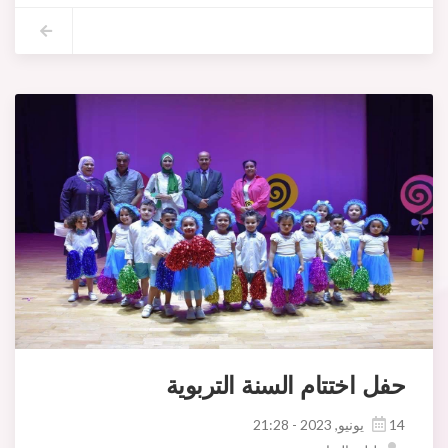
2-اعادة توظيف اعتمادات بعض المشاريع البلدية
3-تنظيم حركة المرور.
4-برنامج الجيل الجديد الباعثين.
5-تعديل معلوم نقل الجثث بواسطة سيارة نقل الموتى.
6- احداث بناية ادارية
7-الطريقة المثلى لاستغلال ملعب حي الملاحة
8-اعادة استغلال قاعتي الاجتماعات بمنتزه بئر بلحسن ودائرة أريانة المدينة
حفل اختتام السنة التربوية
14 يونيو, 2023 - 21:28