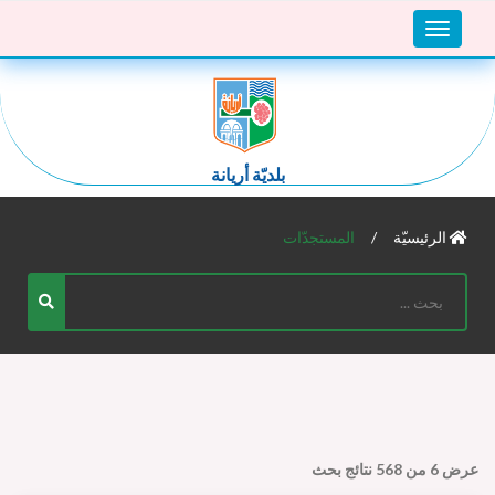
Toggle
navigation
بلديّة أريانة
الرئيسيّة
المستجدّات
عرض
6
من
568
نتائج بحث