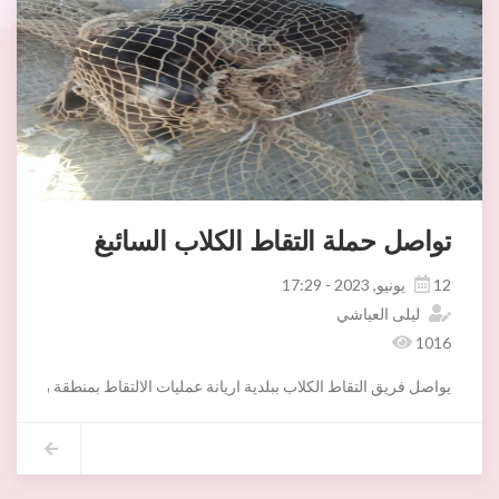
تواصل حملة التقاط الكلاب السائبغ
12 يونيو, 2023 - 17:29
ليلى العياشي
1016
يواصل فريق التقاط الكلاب ببلدية اريانة عمليات الالتقاط بمنطقة رياض الاندلس اليوم الاثنين 12 جوان 2023 حيث تم التقاط عدد05 كلاب سائبة كبيرة وعدد02 صغيرة تم ايداعهم بمركز التعقيم الجراحي للكلاب السائبة بالمنزه الثامن مع العلم وانه ستت
هذا ونعلم المواطنين بمنطقة اريانة الجديدة أن غدا إن شاء الله الموافق ل 13 جوان 2023 سنقوم بالتقاط الكلاب السائبة المستوطنة هناك والمتسببة في الإزعاج