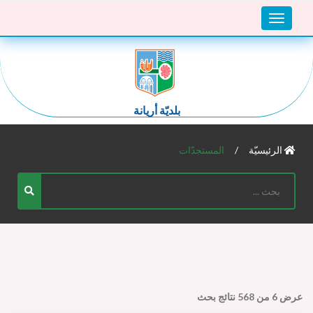
Toggle
navigation
بلديّة أريانة
الرئيسيّة
المستجدّات
عرض
6
من
568
نتائج بحث