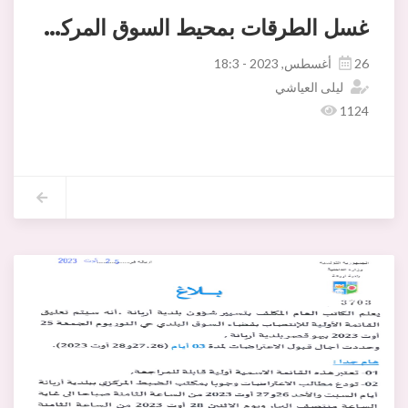
غسل الطرقات بمحيط السوق المركزية
26 أغسطس, 2023 - 18:3
ليلى العياشي
1124
قام فريق ادارة النظافة بمشاركة ادارة البستنة وتجميل المدينة ليلة يوم الجمعة 25اوت 2023 بغسل الطرقات و الممرات على مستوى شارع الحبيب بورقيبة وصولا الى بطحاء السوق المركزية و الساحة المؤدية الى نهج سليمان اللمسي و سيتواصل هذا الن