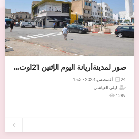
صور لمدينةأريانة اليوم الإثنين 21اوت 2023بعد ازالة الانتصاب الفوضوي بمحيط السوق المركزية والانهج المجاورة له وبسوق ليبيا.
24 أغسطس, 2023 - 15:3
ليلى العياشي
1289