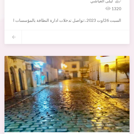
ليلى العياشي
1320
السبت 26اوت 2023،:تواصل تدخلات ادارة النظافة بالمؤسسات التربوية استعدادا للعودة المدرسية 2023/2024(معهد العطارين)