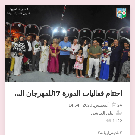
اختتام فعاليات الدورة 17للمهرجان الصيفي لمدينة أريانة
24 أغسطس, 2023 - 14:54
ليلى العياشي
1122
#بلدية_اريانة#