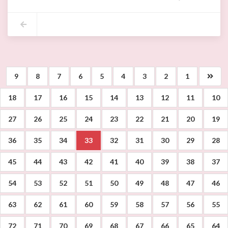
المندوبية _الجهوية _للشؤون الثقافية_ بأريانة #
#المهرجان_الصيفي_باريانة#
#الدورة_17#
#فعاليات_سهرة_الاختتام#
#الاثنين_21_اوت_2023#
واكب السيد لطفي الدشراوي الكاتب العام المكلف بتسيير شؤون بلدية أريانة بمعية ا
وقد كانت سهرة الاختتام من احياء الفنان القدير محمد الجبالي .
9
8
7
6
5
4
3
2
1
18
17
16
15
14
13
12
11
10
27
26
25
24
23
22
21
20
19
36
35
34
33
32
31
30
29
28
45
44
43
42
41
40
39
38
37
54
53
52
51
50
49
48
47
46
63
62
61
60
59
58
57
56
55
72
71
70
69
68
67
66
65
64